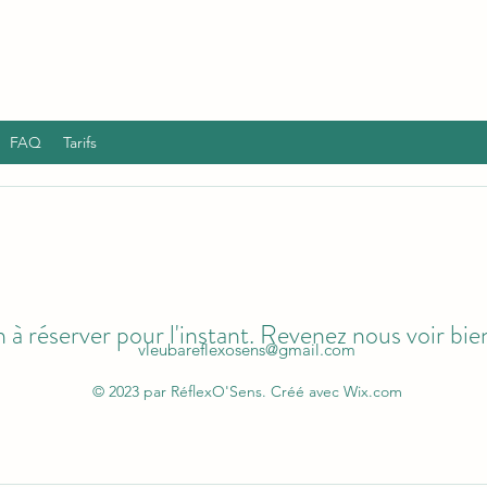
FAQ
Tarifs
 à réserver pour l'instant. Revenez nous voir bie
vleubareflexosens@gmail.com
© 2023 par RéflexO'Sens
. Créé avec Wix.com