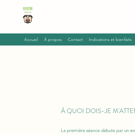
Accueil
À propos
Contact
Indications et bienfaits
À QUOI DOIS-JE M'ATT
La première séance débute par un ent