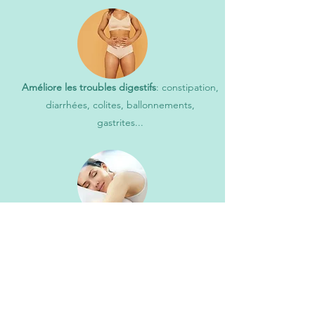
Améliore les troubles digestifs
: constipation,
diarrhées, colites, ballonnements,
gastrites...
Améliore
le sommeil
et
booste le corps
en
cas de fatigue chronique